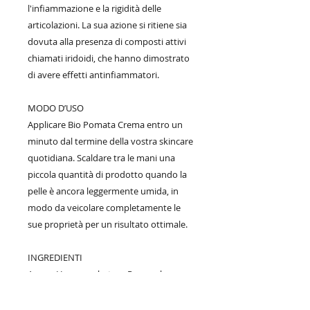
l'infiammazione e la rigidità delle
articolazioni. La sua azione si ritiene sia
dovuta alla presenza di composti attivi
chiamati iridoidi, che hanno dimostrato
di avere effetti antinfiammatori.
MODO D’USO
Applicare Bio Pomata Crema entro un
minuto dal termine della vostra skincare
quotidiana. Scaldare tra le mani una
piccola quantità di prodotto quando la
pelle è ancora leggermente umida, in
modo da veicolare completamente le
sue proprietà per un risultato ottimale.
INGREDIENTI
Aqua - Harpagophytum Procumbens
Root Extract Vitis Vinifera Seed Oil Decyl
Oleate Glycerin Cetearyl Alcohol Sodium