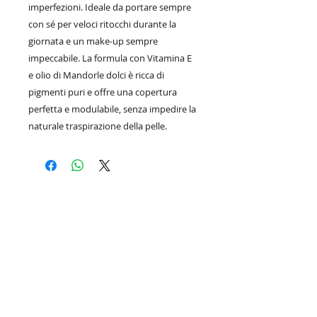
imperfezioni. Ideale da portare sempre
con sé per veloci ritocchi durante la
giornata e un make-up sempre
impeccabile. La formula con Vitamina E
e olio di Mandorle dolci è ricca di
pigmenti puri e offre una copertura
perfetta e modulabile, senza impedire la
naturale traspirazione della pelle.
Azienda cosmetica per la cura della persona
all'ingrosso e al dettaglio