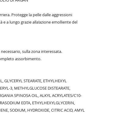
 OLIO DI ARGAN
era. Protegge la pelle dalle aggressioni
 e a lungo grazie alla’azione emolliente del
 necessario, sulla zona interessata.
completo assorbimento.
L, GLYCERYL STEARATE, ETHYLHEXYL
ERYL-3, METHYLGLUCOSE DISTEARATE,
GANIA SPINOSA OIL, ALKYL ACRYLATES/C10-
RASODIUM EDTA, ETHYLHEXYLGLYCERIN,
NE, SODIUM, HYDROXIDE, CITRIC ACID, AMYL