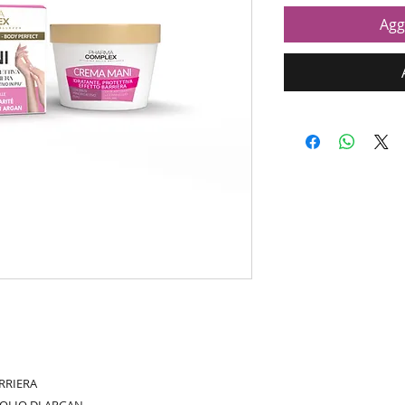
Agg
RRIERA