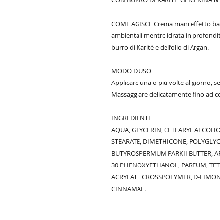
CON BURRO DI KARITE’ GLICERINA &
COME AGISCE Crema mani effetto barri
ambientali mentre idrata in profondità
burro di Karitè e dell’olio di Argan.
MODO D’USO
Applicare una o più volte al giorno, se
Massaggiare delicatamente fino ad 
INGREDIENTI
AQUA, GLYCERIN, CETEARYL ALCOHO
STEARATE, DIMETHICONE, POLYGLYC
BUTYROSPERMUM PARKII BUTTER, AR
30 PHENOXYETHANOL, PARFUM, TET
ACRYLATE CROSSPOLYMER, D-LIMONE
CINNAMAL.