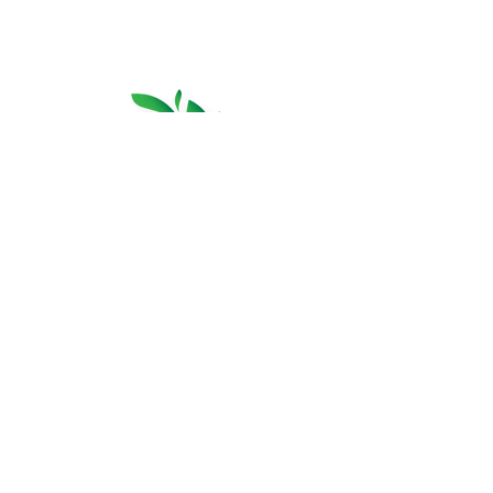
Azienda cosmetica per la cura della persona
all'ingrosso e al dettaglio
© 2019 Realizzato da:
Santangelo
Fabio
Home
|
Spedizioni & consegna
|
Contatti
|
Resi & Rimborsi
|
Lavora con Noi
MARASIA SRLS
VIA GIOVANNI GUTENBERG 15
00134 ROMA (RM) - ITALIA
P.Iva IT14341821008 - C.F.
14341821008
Tel.
3513897693
-
329574260