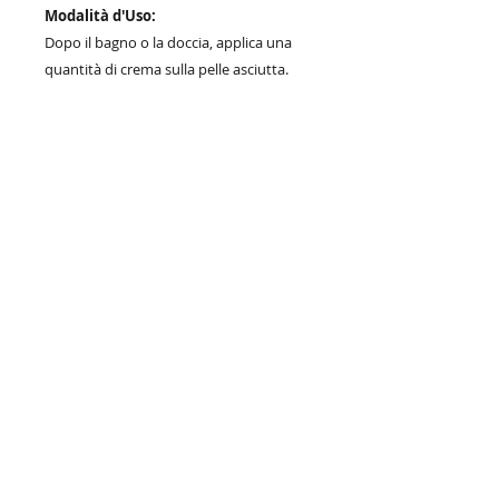
Modalità d'Uso:
Dopo il bagno o la doccia, applica una
quantità di crema sulla pelle asciutta.
Massaggia delicatamente con
movimenti circolari fino a completo
assorbimento, soffermandoti sulle zone
più secche come gomiti, ginocchia e
talloni. Può essere utilizzata mattina e
sera per mantenere la pelle morbida,
idratata e delicatamente profumata per
tutto il giorno.
Azienda cosmetica per la cura della persona
all'ingrosso e al dettaglio