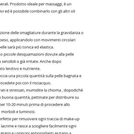
nerali. Prodotto ideale per massaggi, è un
ivi ed è possibile combinarlo con gli altri oli
ione delle smagliature durante la gravidanza o
i peso, applicandolo con movimenti circolari
pelle sarà più tonica ed elastica.
i o piccole desquamazioni dovute alla pelle
 sensibili o già irritate. Anche dopo
uto lenitivo e nutriente.
ccia una piccola quantità sulla pelle bagnata e
ocedete poi con il risciacquo.
brati e stressati, inumidite la chioma , dopodiché
in buona quantità, pettinate per distribuire su
 per 10-20 minuti prima di procedere allo
 morbidi e luminosi.
rfette per rimuovere ogni traccia di make-up
 lacrime e riesce a sciogliere facilmente ogni
 grassi e i principi antiossidanti aiutano a