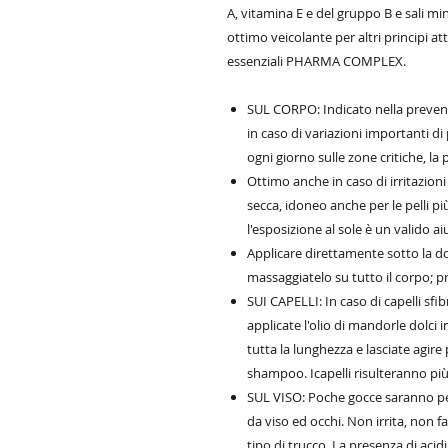
A, vitamina E e del gruppo B e sali mi
ottimo veicolante per altri principi att
essenziali PHARMA COMPLEX.
SUL CORPO: Indicato nella prevenz
in caso di variazioni importanti d
ogni giorno sulle zone critiche, la 
Ottimo anche in caso di irritazion
secca, idoneo anche per le pelli più
l'esposizione al sole è un valido ai
Applicare direttamente sotto la do
massaggiatelo su tutto il corpo; pr
SUI CAPELLI: In caso di capelli sfi
applicate l'olio di mandorle dolci 
tutta la lunghezza e lasciate agire
shampoo. Icapelli risulteranno più
SUL VISO: Poche gocce saranno pe
da viso ed occhi. Non irrita, non fa
tipo di trucco. La presenza di acidi