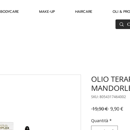
BODYCARE
MAKE-UP
HAIRCARE
OLI & PR
OLIO TERA
MANDORLE
SKU: 8054317464002
Prezzo
Pre
 19,90 € 
9,90 €
regolare
sc
Quantità
*