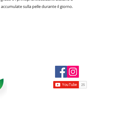
e accumulate sulla pelle durante il giorno.
 per la cura della persona all'ingro
MAR
VIA
001
P.Iv
Tel
www
com
© 2019 Realizzato da:
Santangelo
Fabio