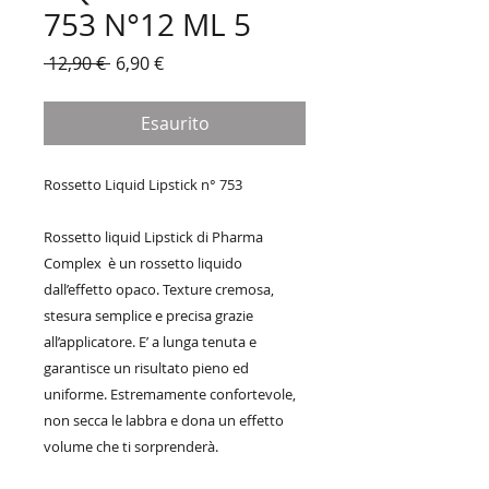
753 N°12 ML 5
Prezzo
Prezzo
 12,90 € 
6,90 €
regolare
scontato
Esaurito
Rossetto Liquid Lipstick n° 753
Rossetto liquid Lipstick di Pharma
Complex è un rossetto liquido
dall’effetto opaco. Texture cremosa,
stesura semplice e precisa grazie
all’applicatore. E’ a lunga tenuta e
garantisce un risultato pieno ed
uniforme. Estremamente confortevole,
non secca le labbra e dona un effetto
volume che ti sorprenderà.