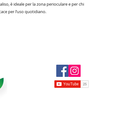
aliso, è ideale per la zona perioculare e per chi
cace per l’uso quotidiano.
 per la cura della persona all'ingro
MAR
VIA
001
P.Iv
Tel
www
com
© 2019 Realizzato da:
Santangelo
Fabio